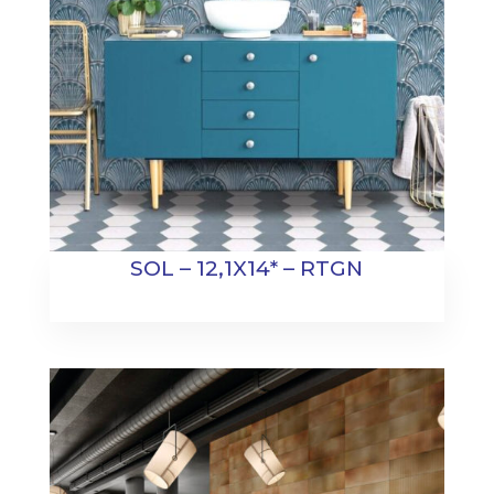
SOL – 12,1X14* – RTGN