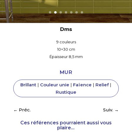
Dms
9 couleurs
10×30 cm
Épaisseur 8,5 mm
MUR
Brillant
|
Couleur unie
|
Faïence
|
Relief
|
Rustique
←
Préc.
Suiv.
→
Ces références pourraient aussi vous
plaire...