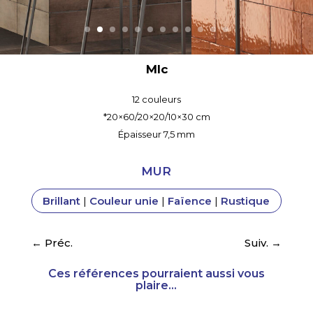
Mlc
12 couleurs
*20×60/20×20/10×30 cm
Épaisseur 7,5 mm
MUR
Brillant
|
Couleur unie
|
Faïence
|
Rustique
←
Préc.
Suiv.
→
Ces références pourraient aussi vous
plaire...