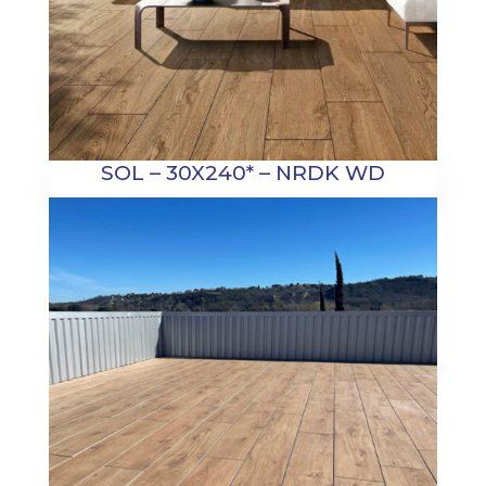
SOL – 30X240* – NRDK WD