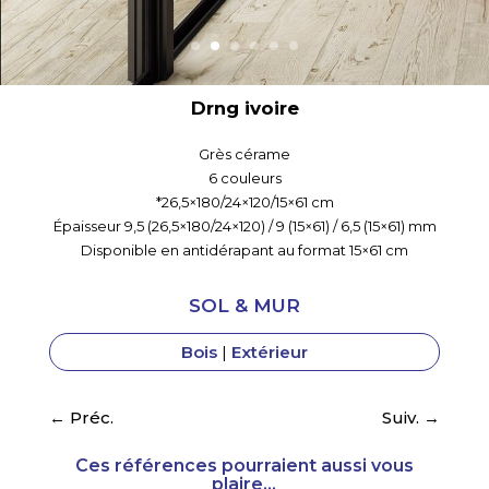
Drng écru
Grès cérame
6 couleurs
*26,5×180/24×120/15×61 cm
Épaisseur 9,5 (26,5×180/24×120) / 9 (15×61) / 6,5 (15×61) mm
Disponible en antidérapant au format 15×61 cm
SOL & MUR
Bois
|
Extérieur
←
Préc.
Suiv.
→
Ces références pourraient aussi vous
plaire...