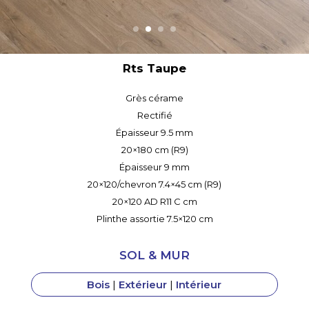
Rts Honey
Grès cérame
Rectifié
Épaisseur 9.5 mm
20×180 cm (R9)
Épaisseur 9 mm
20×120/chevron 7.4×45 cm (R9)
20×120 AD R11 C cm
Plinthe assortie 7.5×120 cm
SOL & MUR
Bois
|
Extérieur
|
Intérieur