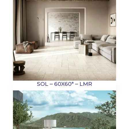
SOL – 60X60* – LMR