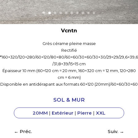
Vcntn
Grès cérame pleine masse
Rectifié
*160×320/120×280/60×120/80×80/60×60/30×60/30×30/29×29/29,6×39,6
/31,8×39/15×15 cm
Épaisseur 10 mm (60×120 cm = 20 mm, 160×320 cm = 12 mm, 120×280
cm = 6 mm)
Disponible en antidérapant aux formats 60×120 (20mm)/60×60/30×60
SOL & MUR
20MM
|
Extérieur
|
Pierre
|
XXL
←
Préc.
Suiv.
→