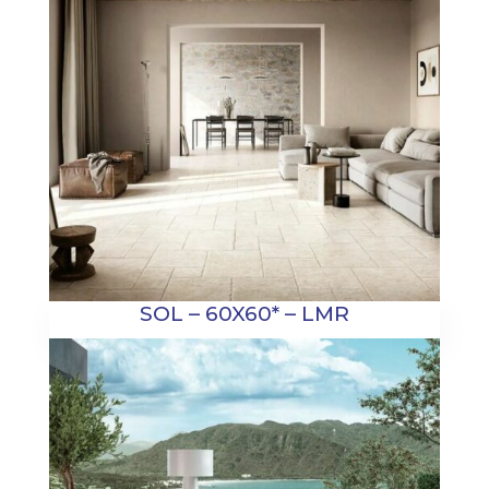
SOL – 60X60* – LMR