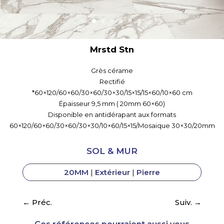
Mrstd Stn
Grès cérame
Rectifié
*60×120/60×60/30×60/30×30/15×15/15×60/10×60 cm
Épaisseur 9,5 mm ( 20mm 60×60)
Disponible en antidérapant aux formats
60×120/60×60/30×60/30×30/10×60/15×15/Mosaique 30×30/20mm
SOL & MUR
20MM
|
Extérieur
|
Pierre
←
Préc.
Suiv.
→