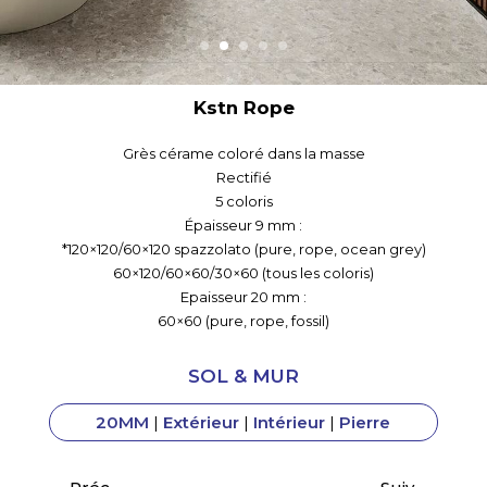
Kstn Ocean Grey
Grès cérame coloré dans la masse
Rectifié
5 coloris
Épaisseur 9 mm :
*120×120/60×120 spazzolato (pure, rope, ocean grey)
60×120/60×60/30×60 (tous les coloris)
Epaisseur 20 mm :
60×60 (pure, rope, fossil)
SOL & MUR
20MM
|
Extérieur
|
Intérieur
|
Pierre