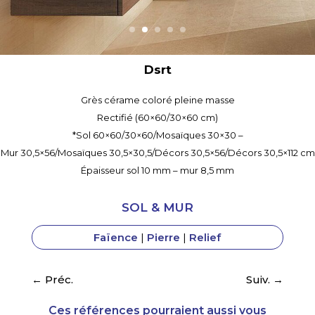
Dsrt
Grès cérame coloré pleine masse
Rectifié (60×60/30×60 cm)
*Sol 60×60/30×60/Mosaïques 30×30 –
Mur 30,5×56/Mosaïques 30,5×30,5/Décors 30,5×56/Décors 30,5×112 cm
Épaisseur sol 10 mm – mur 8,5 mm
SOL & MUR
Faïence
|
Pierre
|
Relief
←
Préc.
Suiv.
→
Ces références pourraient aussi vous