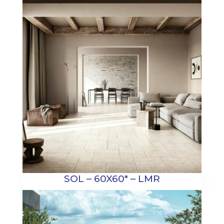
SOL – 60X60* – LMR