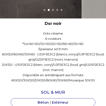
Dsr blanc
Grès cérame
6 couleurs
*Sol 60×120/30×120/20×120/60×60/30×60
Épaisseur sol 9 mm
60X120/60X60/30X60 : U3SP3E3C2 (blancs, ivorys)/U3P3E3C2 (loud,
gris)/U2SP3E3C2 (noirs, marrons)
20X120 : U3SP2E3C2 (blanc, ivory)/U3P2E3C2 (loud, gris)/U2SP2E3C2
(noir, marron)
Disponible en antidérapant aux formats
60X120/30X120/20X120/60X60/30X60/Mosaique 30X30
SOL & MUR
Béton
|
Extérieur