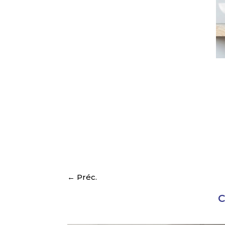
Crdb
←
Préc.
C