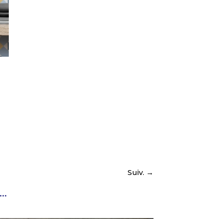
Crdb
Suiv.
→
..