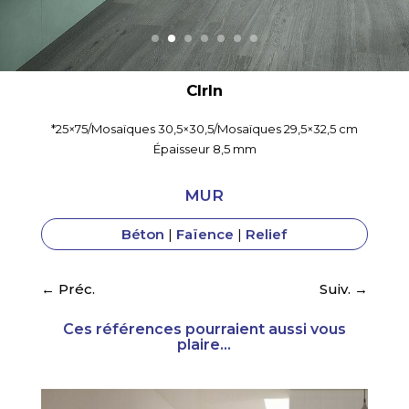
Clrln
*25×75/Mosaïques 30,5×30,5/Mosaïques 29,5×32,5 cm
Épaisseur 8,5 mm
MUR
Béton
|
Faïence
|
Relief
←
Préc.
Suiv.
→
Ces références pourraient aussi vous
plaire...