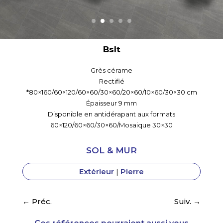
Bslt
Grès cérame
Rectifié
*80×160/60×120/60×60/30×60/20×60/10×60/30×30 cm
Épaisseur 9 mm
Disponible en antidérapant aux formats
60×120/60×60/30×60/Mosaique 30×30
SOL & MUR
Extérieur
|
Pierre
←
Préc.
Suiv.
→