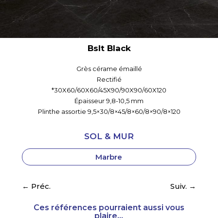
Bslt Black
Grès cérame émaillé
Rectifié
*30X60/60X60/45X90/90X90/60X120
Épaisseur 9,8-10,5 mm
Plinthe assortie 9,5×30/8×45/8×60/8×90/8×120
SOL & MUR
Marbre
←
Préc.
Suiv.
→
Ces références pourraient aussi vous
plaire...