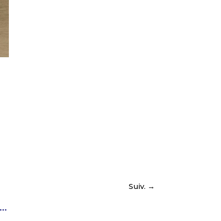
Bnk
Suiv.
→
..