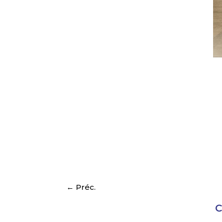
k
←
Préc.
C