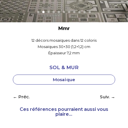
Mmr
12 décors mosaïques dans 12 coloris
Mosaïques 30×30 (1,2×1,2) cm
Épaisseur 7,2 mm
SOL & MUR
Mosaïque
←
Préc.
Suiv.
→
Ces références pourraient aussi vous
plaire...