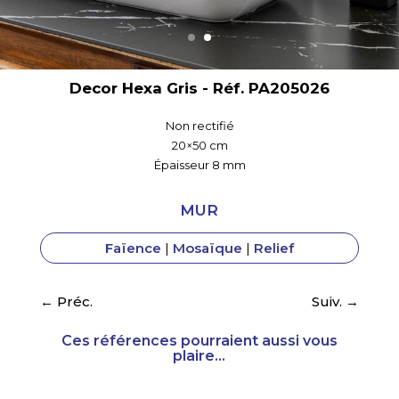
Hexa – Decor Hexa Bleu - Réf. PA205027
Non rectifié
20×50 cm
Épaisseur 8 mm
MUR
Faïence
|
Mosaïque
|
Relief
←
Préc.
Suiv.
→
Ces références pourraient aussi vous
plaire...