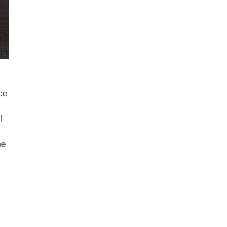
Cuisines Artika
ce
l
me