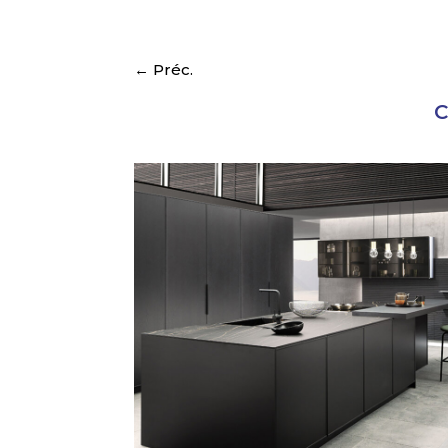
←
Préc.
C