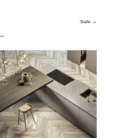
Suiv.
→
..