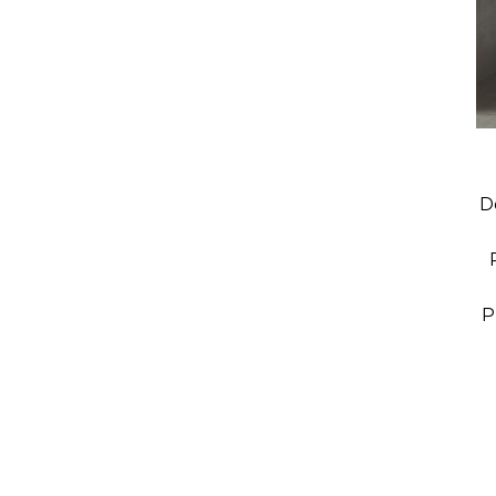
Cuisines Artika
D
P